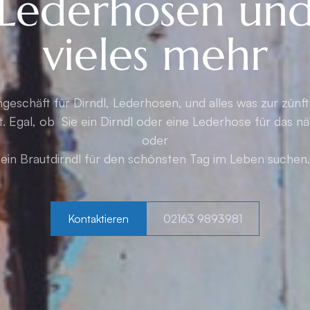
Lederhosen un
vieles mehr
geschäft für Dirndl, Lederhosen, und alles was zur zünf
. Egal, ob Sie ein Dirndl oder eine Lederhose für das 
oder
ein Brautdirndl für den schönsten Tag im Leben suchen.
Kontaktieren
02163 9893981