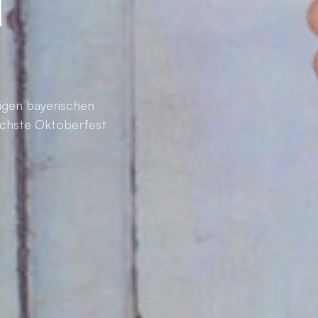
d
tigen bayerischen
nächste Oktoberfest