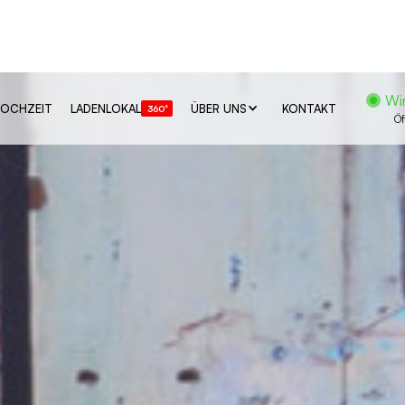
Wir
OCHZEIT
LADENLOKAL
ÜBER UNS
KONTAKT
360°
Öf